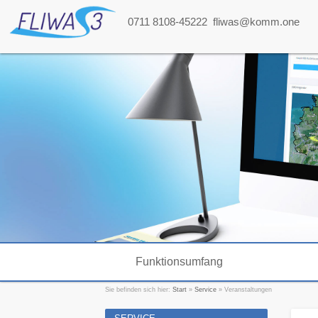
0711 8108-45222
fliwas@komm.one
Funktionsumfang
Sie befinden sich hier:
Start
»
Service
»
Veranstaltungen