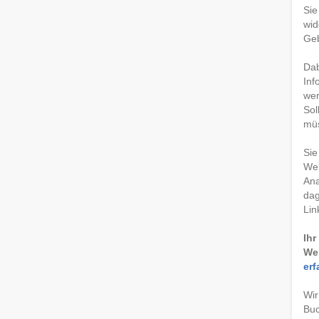
Sie
wid
Ge
Dab
Inf
wer
Sol
müs
Sie
Web
Ana
dag
Lin
Ihr
We
erf
Wir
Buc