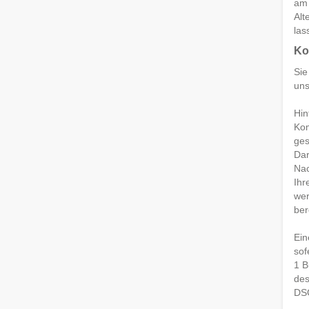
am 
Alt
las
Ko
Sie
uns
Hin
Kom
ges
Dar
Nac
Ihr
wer
ber
Ein
sof
1 B
des
DS