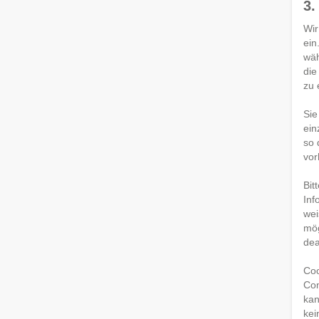
3.
Wir
ein
wäh
die
zu 
Sie
ein
so 
vor
Bit
Inf
wei
mög
dea
Coo
Com
kan
kei