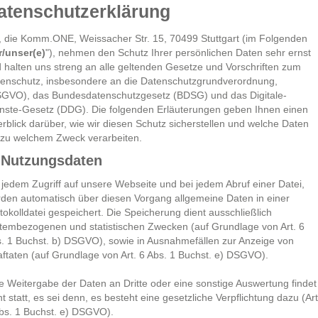
atenschutzerklärung
, die Komm.ONE, Weissacher Str. 15, 70499 Stuttgart (im Folgenden
r/unser(e)
"), nehmen den Schutz Ihrer persönlichen Daten sehr ernst
 halten uns streng an alle geltenden Gesetze und Vorschriften zum
enschutz, insbesondere an die Datenschutzgrundverordnung,
GVO), das Bundesdatenschutzgesetz (BDSG) und das Digitale-
nste-Gesetz (DDG). Die folgenden Erläuterungen geben Ihnen einen
rblick darüber, wie wir diesen Schutz sicherstellen und welche Daten
 zu welchem Zweck verarbeiten.
 Nutzungsdaten
 jedem Zugriff auf unsere Webseite und bei jedem Abruf einer Datei,
den automatisch über diesen Vorgang allgemeine Daten in einer
tokolldatei gespeichert. Die Speicherung dient ausschließlich
tembezogenen und statistischen Zwecken (auf Grundlage von Art. 6
. 1 Buchst. b) DSGVO), sowie in Ausnahmefällen zur Anzeige von
aftaten (auf Grundlage von Art. 6 Abs. 1 Buchst. e) DSGVO).
e Weitergabe der Daten an Dritte oder eine sonstige Auswertung findet
ht statt, es sei denn, es besteht eine gesetzliche Verpflichtung dazu (Art
bs. 1 Buchst. e) DSGVO).