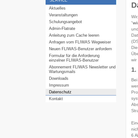
SERVICE
D
Aktuelles
Veranstaltungen
Wir
Schulungsangebot
“
wi
Admin-Flatrate
und
Dat
Anleitung zum Cache leeren
(DS
Anfragen vom FLIWAS Wegweiser
Die
Neuen FLIWAS-Benutzer anfordern
Übe
Formular für die Anforderung
wir
einzelner FLIWAS-Benutzer
Abonnement FLIWAS Newsletter und
1.
Wartungsmails
Downloads
Bei
Impressum
wer
Datenschutz
Pro
sys
Kontakt
Abs
Str
Ein
nic
6 A