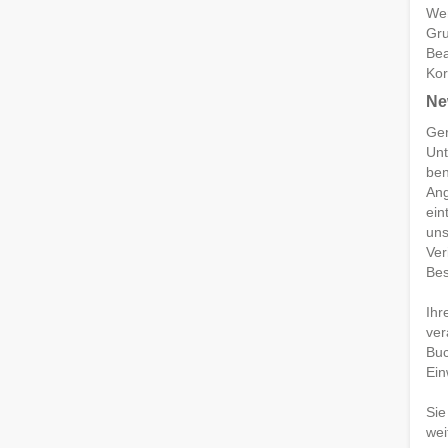
Wen
Gru
Bea
Kor
Ne
Ger
Unt
ben
Ang
ein
uns
Ver
Bes
Ihr
ver
Buc
Ein
Sie
wei