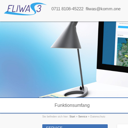
0711 8108-45222
fliwas@komm.one
Funktionsumfang
Sie befinden sich hier:
Start
»
Service
»
Datenschutz