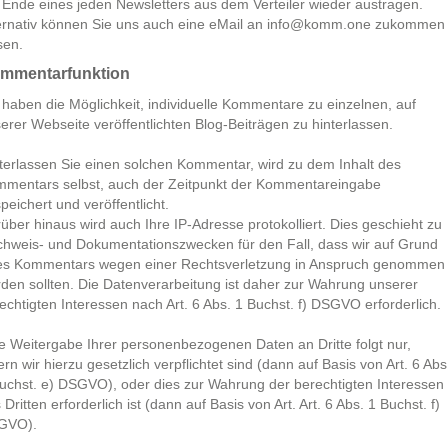
Ende eines jeden Newsletters aus dem Verteiler wieder austragen.
ernativ können Sie uns auch eine eMail an info@komm.one zukommen
sen.
mmentarfunktion
 haben die Möglichkeit, individuelle Kommentare zu einzelnen, auf
erer Webseite veröffentlichten Blog-Beiträgen zu hinterlassen.
terlassen Sie einen solchen Kommentar, wird zu dem Inhalt des
mentars selbst, auch der Zeitpunkt der Kommentareingabe
peichert und veröffentlicht.
über hinaus wird auch Ihre IP-Adresse protokolliert. Dies geschieht zu
hweis- und Dokumentationszwecken für den Fall, dass wir auf Grund
es Kommentars wegen einer Rechtsverletzung in Anspruch genommen
den sollten. Die Datenverarbeitung ist daher zur Wahrung unserer
echtigten Interessen nach Art. 6 Abs. 1 Buchst. f) DSGVO erforderlich.
e Weitergabe Ihrer personenbezogenen Daten an Dritte folgt nur,
ern wir hierzu gesetzlich verpflichtet sind (dann auf Basis von Art. 6 Abs
uchst. e) DSGVO), oder dies zur Wahrung der berechtigten Interessen
 Dritten erforderlich ist (dann auf Basis von Art. Art. 6 Abs. 1 Buchst. f)
GVO).