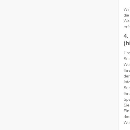
Wir
die
Web
erf
4.
(b
Uns
Sou
Web
Ihr
der
Inf
Ser
Ihr
Spe
Sie
Ein
das
Web